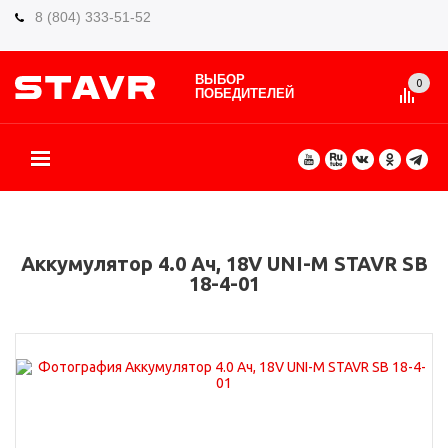
8 (804) 333-51-52
ВЫБОР
0
ПОБЕДИТЕЛЕЙ
О БРЕНДЕ
КАТАЛОГ ТОВАРОВ
ВИДЫ РАБОТ
ГДЕ КУПИТЬ
СЕРВИС
ПАРТНЁРАМ
КОНТАКТЫ
ЕЩЕ
Аккумулятор 4.0 Ач, 18V UNI-M​ STAVR SB
18-4-01