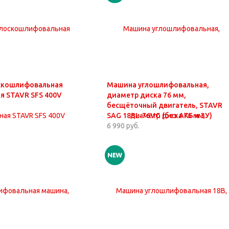
скошлифовальная
Машина углошлифовальная,
я STAVR SFS 400V
диаметр диска 76 мм,
бесщёточный двигатель, STAVR
SAG 18BL-76VG (без АКБ и ЗУ)
6 990 руб.