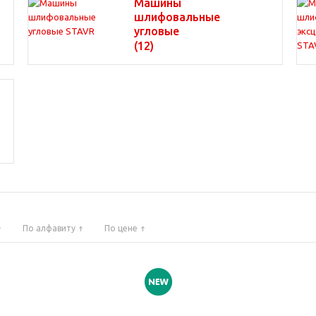
Машины
шлифовальные
угловые
(12)
По алфавиту
По цене