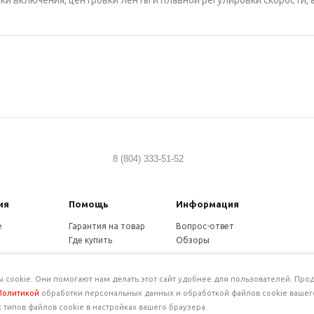
ки включения, центровки ленты и плавной регулировки скорости, 
8 (804) 333-51-52
ия
Помощь
Информация
е
Гарантия на товар
Вопрос-ответ
Где купить
Обзоры
и
нциальность
ookie. Они помогают нам делать этот сайт удобнее для пользователей. Прод
Политикой
обработки персональных данных и обработкой файлов cookie вашег
типов файлов cookie в настройках вашего браузера.