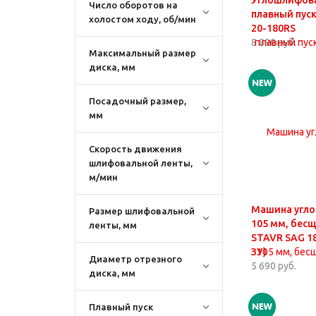
Углошлифова
Число оборотов на
плавный пуск
холостом ходу, об/мин
20-180RS
8 890 руб.
Максимальный размер
диска, мм
Посадочный размер,
мм
Скорость движения
шлифовальной ленты,
м/мин
Машина угло
Размер шлифовальной
105 мм, бес
ленты, мм
STAVR SAG 18
ЗУ)
Диаметр отрезного
5 690 руб.
диска, мм
Плавный пуск