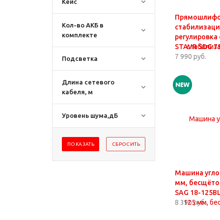
Кейс
Прямошлифо
Кол-во АКБ в
стабилизация
комплекте
регулировка 
STAVR SDG 7
7 990 руб.
Подсветка
Длина сетевого
кабеля, м
Уровень шума,дБ
Машина угло
мм, бесщёто
SAG 18-125BL
8 390 руб.