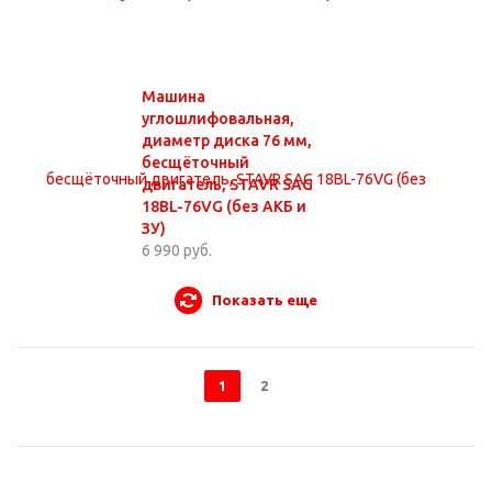
Машина
углошлифовальная,
диаметр диска 76 мм,
бесщёточный
двигатель, STAVR SAG
18BL-76VG (без АКБ и
ЗУ)
6 990 руб.
Показать еще
1
2